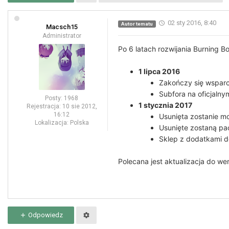
02 sty 2016, 8:40
Autor tematu
Macsch15
Administrator
Po 6 latach rozwijania Burning B
1 lipca 2016
Zakończy się wsparci
Subfora na oficjaln
Posty:
1968
1 stycznia 2017
Rejestracja:
10 sie 2012,
16:12
Usunięta zostanie mo
Lokalizacja:
Polska
Usunięte zostaną pac
Sklep z dodatkami do
Polecana jest aktualizacja do wers
Odpowiedz