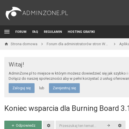
FORUM
FAQ
REGULAMIN
HOSTING GRAFIKI
Strona domowa
Forum dla administratorów stron WWW i developerów
Aplik
Witaj!
AdminZone.pl to miejsce w którym możesz dowiedzieć się jak szybko i
Dołącz do naszej społeczności aby w pełni korzystać z usług oferowa
Zaloguj się
lub
Zarejestruj się
Koniec wsparcia dla Burning Board 3.
Odpowiedz