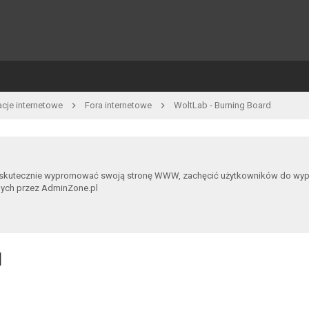
acje internetowe
Fora internetowe
WoltLab - Burning Board
 skutecznie wypromować swoją stronę WWW, zachęcić użytkowników do wypowia
nych przez AdminZone.pl
1