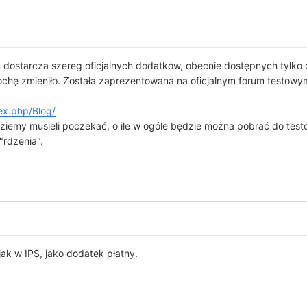
 dostarcza szereg oficjalnych dodatków, obecnie dostępnych tylko dla
trochę zmieniło. Została zaprezentowana na oficjalnym forum testow
ex.php/Blog/
iemy musieli poczekać, o ile w ogóle będzie można pobrać do testo
"rdzenia".
ak w IPS, jako dodatek płatny.