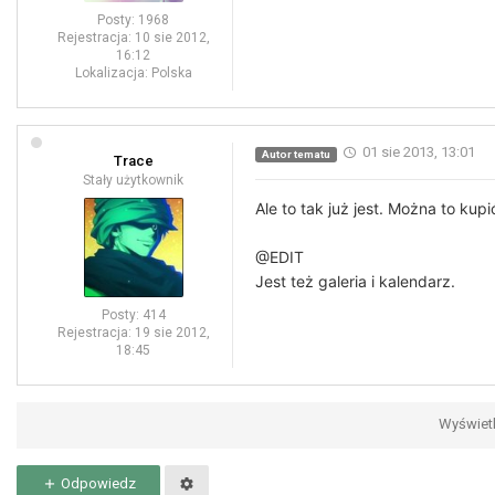
Posty:
1968
Rejestracja:
10 sie 2012,
16:12
Lokalizacja:
Polska
01 sie 2013, 13:01
Autor tematu
Trace
Stały użytkownik
Ale to tak już jest. Można to kup
@EDIT
Jest też galeria i kalendarz.
Posty:
414
Rejestracja:
19 sie 2012,
18:45
Wyświetl
Odpowiedz