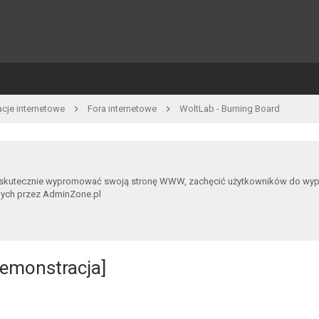
acje internetowe
Fora internetowe
WoltLab - Burning Board
 skutecznie wypromować swoją stronę WWW, zachęcić użytkowników do wypowia
nych przez AdminZone.pl
emonstracja]