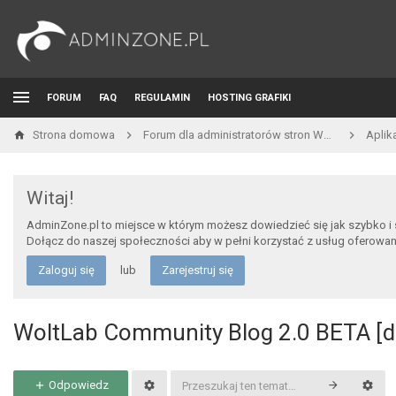
FORUM
FAQ
REGULAMIN
HOSTING GRAFIKI
Strona domowa
Forum dla administratorów stron WWW i developerów
Aplik
Witaj!
AdminZone.pl to miejsce w którym możesz dowiedzieć się jak szybko i
Dołącz do naszej społeczności aby w pełni korzystać z usług oferowa
Zaloguj się
lub
Zarejestruj się
WoltLab Community Blog 2.0 BETA [d
Odpowiedz