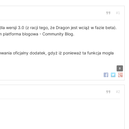
#1
 wersji 3.0 (z racji tego, że Dragon jest wciąż w fazie beta).
ym platforma blogowa - Community Blog.
wania oficjalny dodatek, gdyż iż ponieważ ta funkcja mogła
0
Udostępnij na
Udostępnij
Udost
#2