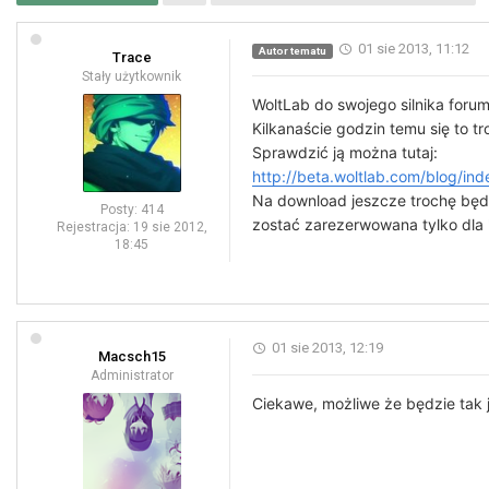
01 sie 2013, 11:12
Autor tematu
Trace
Stały użytkownik
WoltLab do swojego silnika forum
Kilkanaście godzin temu się to 
Sprawdzić ją można tutaj:
http://beta.woltlab.com/blog/ind
Na download jeszcze trochę będz
Posty:
414
zostać zarezerwowana tylko dla 
Rejestracja:
19 sie 2012,
18:45
01 sie 2013, 12:19
Macsch15
Administrator
Ciekawe, możliwe że będzie tak j