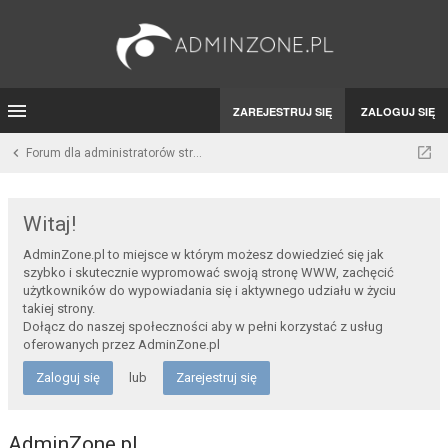
ZAREJESTRUJ SIĘ
ZALOGUJ SIĘ
Forum dla administratorów stron WWW i developerów
Witaj!
AdminZone.pl to miejsce w którym możesz dowiedzieć się jak
szybko i skutecznie wypromować swoją stronę WWW, zachęcić
użytkowników do wypowiadania się i aktywnego udziału w życiu
takiej strony.
Dołącz do naszej społeczności aby w pełni korzystać z usług
oferowanych przez AdminZone.pl
Zaloguj się
lub
Zarejestruj się
AdminZone.pl