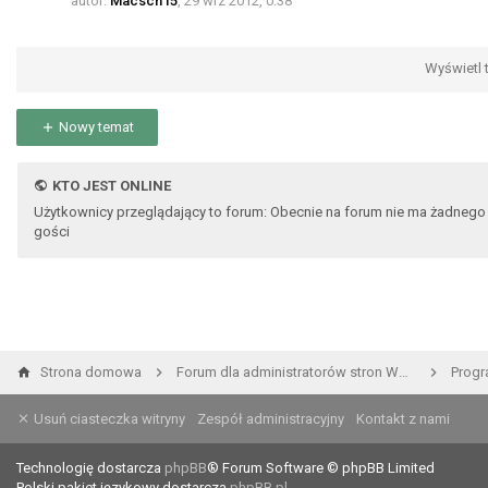
autor:
Macsch15
,
29 wrz 2012, 0:38
Wyświetl t
Nowy temat
KTO JEST ONLINE
Użytkownicy przeglądający to forum: Obecnie na forum nie ma żadnego
gości
Strona domowa
Forum dla administratorów stron WWW i developerów
Prog
Usuń ciasteczka witryny
Zespół administracyjny
Kontakt z nami
Technologię dostarcza
phpBB
® Forum Software © phpBB Limited
Polski pakiet językowy dostarcza
phpBB.pl