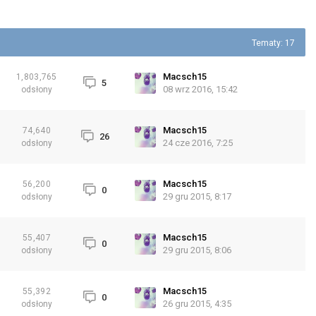
Tematy: 17
Macsch15
1,803,765
5
08 wrz 2016, 15:42
odsłony
Macsch15
74,640
26
24 cze 2016, 7:25
odsłony
Macsch15
56,200
0
29 gru 2015, 8:17
odsłony
Macsch15
55,407
0
29 gru 2015, 8:06
odsłony
Macsch15
55,392
0
26 gru 2015, 4:35
odsłony