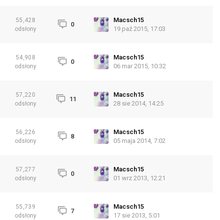
Macsch15
55,428
0
19 paź 2015, 17:03
odsłony
Macsch15
54,908
0
06 mar 2015, 10:32
odsłony
Macsch15
57,220
11
28 sie 2014, 14:25
odsłony
Macsch15
56,226
8
05 maja 2014, 7:02
odsłony
Macsch15
57,277
0
01 wrz 2013, 12:21
odsłony
Macsch15
55,739
7
17 sie 2013, 5:01
odsłony