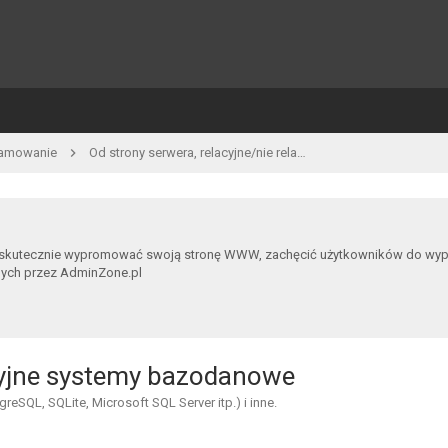
ramowanie
Od strony serwera, relacyjne/nie relacyjne systemy bazodanowe
 skutecznie wypromować swoją stronę WWW, zachęcić użytkowników do wypowia
nych przez AdminZone.pl
acyjne systemy bazodanowe
eSQL, SQLite, Microsoft SQL Server itp.) i inne.