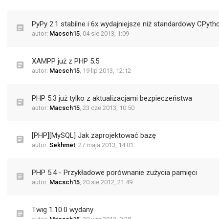
PyPy 2.1 stabilne i 6x wydajniejsze niż standardowy CPyth
autor:
Macsch15
,
04 sie 2013, 1:09
XAMPP już z PHP 5.5
autor:
Macsch15
,
19 lip 2013, 12:12
PHP 5.3 już tylko z aktualizacjami bezpieczeństwa
autor:
Macsch15
,
23 cze 2013, 10:50
[PHP][MySQL] Jak zaprojektować bazę
autor:
Sekhmet
,
27 maja 2013, 14:01
PHP 5.4 - Przykładowe porównanie zużycia pamięci
autor:
Macsch15
,
20 sie 2012, 21:49
Twig 1.10.0 wydany