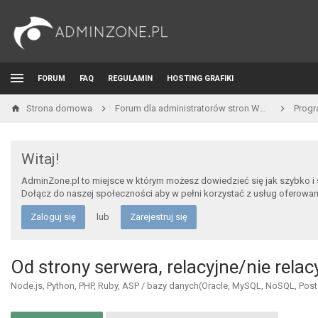
FORUM
FAQ
REGULAMIN
HOSTING GRAFIKI
Strona domowa
Forum dla administratorów stron WWW i developerów
Prog
Witaj!
AdminZone.pl to miejsce w którym możesz dowiedzieć się jak szybko i
Dołącz do naszej społeczności aby w pełni korzystać z usług oferowa
Zaloguj się
lub
Zarejestruj się
Od strony serwera, relacyjne/nie rel
Node.js, Python, PHP, Ruby, ASP / bazy danych(Oracle, MySQL, NoSQL, Postgr