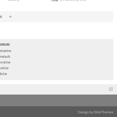
FORUM
tematów
matach
postów
ostów
ików
Design by SlickThemes