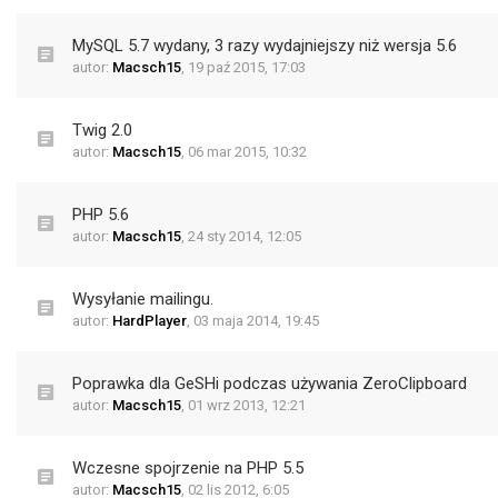
MySQL 5.7 wydany, 3 razy wydajniejszy niż wersja 5.6
autor:
Macsch15
,
19 paź 2015, 17:03
Twig 2.0
autor:
Macsch15
,
06 mar 2015, 10:32
PHP 5.6
autor:
Macsch15
,
24 sty 2014, 12:05
Wysyłanie mailingu.
autor:
HardPlayer
,
03 maja 2014, 19:45
Poprawka dla GeSHi podczas używania ZeroClipboard
autor:
Macsch15
,
01 wrz 2013, 12:21
Wczesne spojrzenie na PHP 5.5
autor:
Macsch15
,
02 lis 2012, 6:05