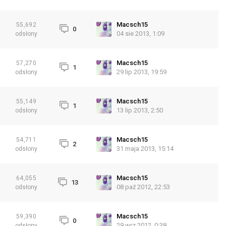
Macsch15
55,692
0
04 sie 2013, 1:09
odsłony
Macsch15
57,270
1
29 lip 2013, 19:59
odsłony
Macsch15
55,149
1
13 lip 2013, 2:50
odsłony
Macsch15
54,711
2
31 maja 2013, 15:14
odsłony
Macsch15
64,055
13
08 paź 2012, 22:53
odsłony
Macsch15
59,390
0
29 wrz 2012, 0:38
odsłony