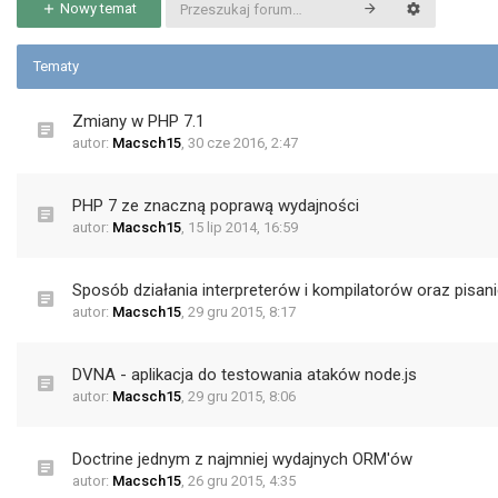
Nowy temat
Tematy
Zmiany w PHP 7.1
autor:
Macsch15
,
30 cze 2016, 2:47
PHP 7 ze znaczną poprawą wydajności
autor:
Macsch15
,
15 lip 2014, 16:59
Sposób działania interpreterów i kompilatorów oraz pisan
autor:
Macsch15
,
29 gru 2015, 8:17
DVNA - aplikacja do testowania ataków node.js
autor:
Macsch15
,
29 gru 2015, 8:06
Doctrine jednym z najmniej wydajnych ORM'ów
autor:
Macsch15
,
26 gru 2015, 4:35