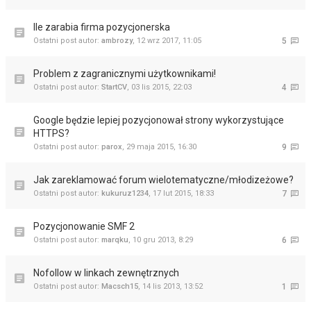
Ile zarabia firma pozycjonerska
Ostatni post autor:
ambrozy
,
12 wrz 2017, 11:05
5
Problem z zagranicznymi użytkownikami!
Ostatni post autor:
StartCV
,
03 lis 2015, 22:03
4
Google będzie lepiej pozycjonował strony wykorzystujące
HTTPS?
Ostatni post autor:
parox
,
29 maja 2015, 16:30
9
Jak zareklamować forum wielotematyczne/młodizeżowe?
Ostatni post autor:
kukuruz1234
,
17 lut 2015, 18:33
7
Pozycjonowanie SMF 2
Ostatni post autor:
marqku
,
10 gru 2013, 8:29
6
Nofollow w linkach zewnętrznych
Ostatni post autor:
Macsch15
,
14 lis 2013, 13:52
1