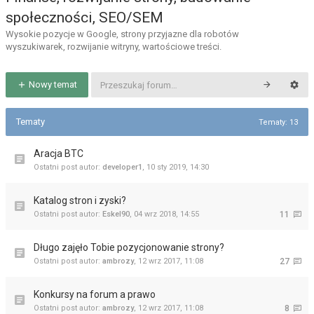
społeczności, SEO/SEM
Wysokie pozycje w Google, strony przyjazne dla robotów
wyszukiwarek, rozwijanie witryny, wartościowe treści.
Nowy temat
Tematy
Tematy: 13
Aracja BTC
Ostatni post autor:
developer1
,
10 sty 2019, 14:30
Katalog stron i zyski?
Ostatni post autor:
Eskel90
,
04 wrz 2018, 14:55
11
Długo zajęło Tobie pozycjonowanie strony?
Ostatni post autor:
ambrozy
,
12 wrz 2017, 11:08
27
Konkursy na forum a prawo
Ostatni post autor:
ambrozy
,
12 wrz 2017, 11:08
8