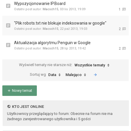
Wypozycjonowanie IP.Board
Ostatni post autor:
Macsch15
,
03 lis 2013, 19:09
1
"Plik robots.txt nie blokuje indeksowania w google"
Ostatni post autor:
Macsch15
,
22 paź 2013, 19:03
2
Aktualizacja algorytmu Penguin w Google
Ostatni post autor:
Macsch15
,
28 lip 2013, 19:42
2
Wyświetl tematy nie starsze niż:
Wszystkie tematy
Sortuj wg
Data
Malejąco
Nowy temat
KTO JEST ONLINE
Użytkownicy przeglądający to forum: Obecnie na forum nie ma
żadnego zarejestrowanego użytkownika i 5 gości