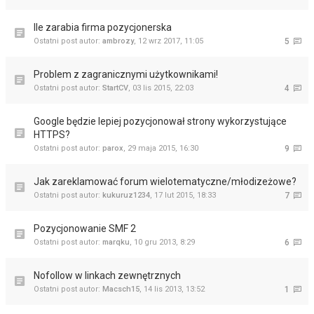
Ile zarabia firma pozycjonerska
Ostatni post autor:
ambrozy
,
12 wrz 2017, 11:05
5
Problem z zagranicznymi użytkownikami!
Ostatni post autor:
StartCV
,
03 lis 2015, 22:03
4
Google będzie lepiej pozycjonował strony wykorzystujące
HTTPS?
Ostatni post autor:
parox
,
29 maja 2015, 16:30
9
Jak zareklamować forum wielotematyczne/młodizeżowe?
Ostatni post autor:
kukuruz1234
,
17 lut 2015, 18:33
7
Pozycjonowanie SMF 2
Ostatni post autor:
marqku
,
10 gru 2013, 8:29
6
Nofollow w linkach zewnętrznych
Ostatni post autor:
Macsch15
,
14 lis 2013, 13:52
1