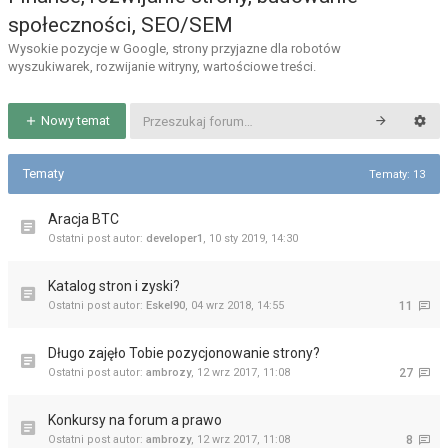
społeczności, SEO/SEM
Wysokie pozycje w Google, strony przyjazne dla robotów
wyszukiwarek, rozwijanie witryny, wartościowe treści.
Nowy temat
Tematy
Tematy: 13
Aracja BTC
Ostatni post autor:
developer1
,
10 sty 2019, 14:30
Katalog stron i zyski?
Ostatni post autor:
Eskel90
,
04 wrz 2018, 14:55
11
Długo zajęło Tobie pozycjonowanie strony?
Ostatni post autor:
ambrozy
,
12 wrz 2017, 11:08
27
Konkursy na forum a prawo
Ostatni post autor:
ambrozy
,
12 wrz 2017, 11:08
8