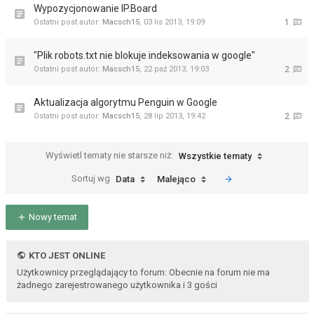
Wypozycjonowanie IP.Board
Ostatni post autor:
Macsch15
,
03 lis 2013, 19:09
1
"Plik robots.txt nie blokuje indeksowania w google"
Ostatni post autor:
Macsch15
,
22 paź 2013, 19:03
2
Aktualizacja algorytmu Penguin w Google
Ostatni post autor:
Macsch15
,
28 lip 2013, 19:42
2
Wyświetl tematy nie starsze niż:
Wszystkie tematy
Sortuj wg
Data
Malejąco
Nowy temat
KTO JEST ONLINE
Użytkownicy przeglądający to forum: Obecnie na forum nie ma
żadnego zarejestrowanego użytkownika i 3 gości