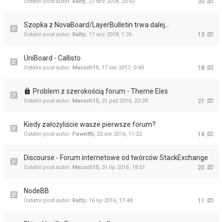
Ostatni post autor:
Ralfp
,
27 wrz 2018, 20:43
30
Szopka z NovaBoard/LayerBulletin trwa dalej...
Ostatni post autor:
Ralfp
,
17 wrz 2018, 1:26
13
UniBoard - Callisto
Ostatni post autor:
Macsch15
,
17 sie 2017, 0:40
18
Problem z szerokością forum - Theme Eles
Ostatni post autor:
Macsch15
,
21 paź 2016, 23:28
21
Kiedy założyliście wasze pierwsze forum?
Ostatni post autor:
Pawel85
,
25 sie 2016, 11:22
14
Discourse - Forum internetowe od twórców StackExchange
Ostatni post autor:
Macsch15
,
31 lip 2016, 18:51
20
NodeBB
Ostatni post autor:
Ralfp
,
16 lip 2016, 17:48
11