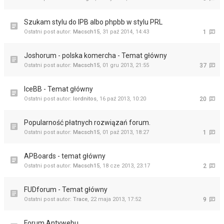
Szukam stylu do IPB albo phpbb w stylu PRL
Ostatni post autor:
Macsch15
,
31 paź 2014, 14:43
1
Joshorum - polska komercha - Temat główny
Ostatni post autor:
Macsch15
,
01 gru 2013, 21:55
37
IceBB - Temat główny
Ostatni post autor:
lordnitos
,
16 paź 2013, 10:20
20
Popularność płatnych rozwiązań forum.
Ostatni post autor:
Macsch15
,
01 paź 2013, 18:27
1
APBoards - temat główny
Ostatni post autor:
Macsch15
,
18 cze 2013, 23:17
2
FUDforum - Temat główny
Ostatni post autor:
Trace
,
22 maja 2013, 17:52
9
Forum Antywebu