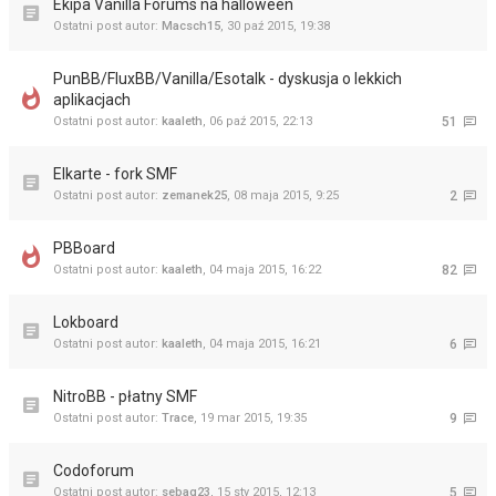
Ekipa Vanilla Forums na halloween
Ostatni post autor:
Macsch15
,
30 paź 2015, 19:38
PunBB/FluxBB/Vanilla/Esotalk - dyskusja o lekkich
aplikacjach
Ostatni post autor:
kaaleth
,
06 paź 2015, 22:13
51
Elkarte - fork SMF
Ostatni post autor:
zemanek25
,
08 maja 2015, 9:25
2
PBBoard
Ostatni post autor:
kaaleth
,
04 maja 2015, 16:22
82
Lokboard
Ostatni post autor:
kaaleth
,
04 maja 2015, 16:21
6
NitroBB - płatny SMF
Ostatni post autor:
Trace
,
19 mar 2015, 19:35
9
Codoforum
Ostatni post autor:
sebag23
,
15 sty 2015, 12:13
5