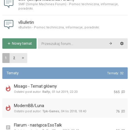
SMF (Simple Machines Forum) - Pomoc techniczna, informacje,
poradniki.
vBulletin
vBulletin - Pomoc techniczna, informacje, poradniki.
Nowy temat
1
2
Tematy
Tematy: 32
Misago - Temat główny
Ostatni post autor:
Ralfp
,
01 lut 2019, 22:20
565
ModernBB/Luna
Ostatni post autor:
Tpk-Games
,
04 lis 2018, 18:40
76
Flarum - następca EsoTalk