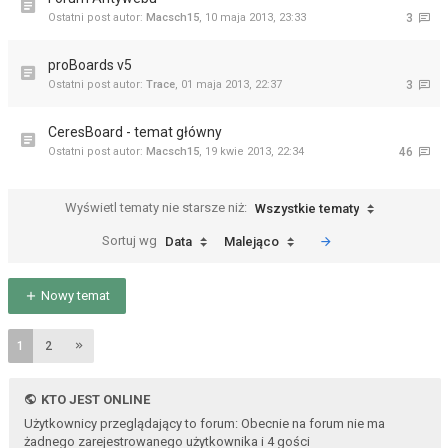
Ostatni post autor:
Macsch15
,
10 maja 2013, 23:33
3
proBoards v5
Ostatni post autor:
Trace
,
01 maja 2013, 22:37
3
CeresBoard - temat główny
Ostatni post autor:
Macsch15
,
19 kwie 2013, 22:34
46
Wyświetl tematy nie starsze niż:
Wszystkie tematy
Sortuj wg
Data
Malejąco
Nowy temat
1
2
KTO JEST ONLINE
Użytkownicy przeglądający to forum: Obecnie na forum nie ma
żadnego zarejestrowanego użytkownika i 4 gości