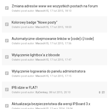
Zmiana adresów www we wszystkich postach na forum
Ostatni post autor:
Macsch15
,
17 lut 2015, 18:10
Kolorowy badge "Nowe posty"
Ostatni post autor:
Macsch15
,
17 lut 2015, 18:03
Automatyczne obejmowanie linków w [code] i [/code]
Ostatni post autor:
Macsch15
,
17 lut 2015, 17:56
Wyłączenie lightbox'a z bbcode
Ostatni post autor:
Macsch15
,
17 lut 2015, 17:47
Wyłączenie logowania do panelu administratora
Ostatni post autor:
Macsch15
,
17 lut 2015, 17:15
IPB idzie w FLAT!
Ostatni post autor:
ByCenkay
,
08 lut 2015, 20:10
8
Aktualizacja bezpieczeństwa dla wersji IP.Board 3.x
Ostatni post autor:
Macsch15
,
12 wrz 2014, 19:04