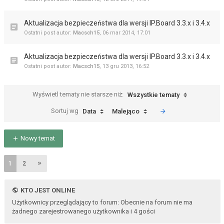
Aktualizacja bezpieczeństwa dla wersji IP.Board 3.3.x i 3.4.x
Ostatni post autor:
Macsch15
,
06 mar 2014, 17:01
Aktualizacja bezpieczeństwa dla wersji IP.Board 3.3.x i 3.4.x
Ostatni post autor:
Macsch15
,
13 gru 2013, 16:52
Wyświetl tematy nie starsze niż:
Wszystkie tematy
Sortuj wg
Data
Malejąco
Nowy temat
1
2
KTO JEST ONLINE
Użytkownicy przeglądający to forum: Obecnie na forum nie ma
żadnego zarejestrowanego użytkownika i 4 gości