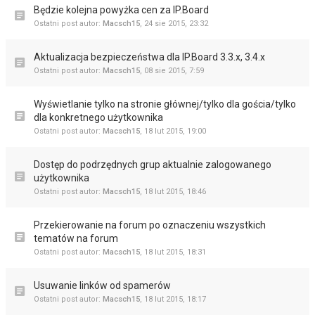
Będzie kolejna powyżka cen za IP.Board
Ostatni post autor:
Macsch15
,
24 sie 2015, 23:32
Aktualizacja bezpieczeństwa dla IP.Board 3.3.x, 3.4.x
Ostatni post autor:
Macsch15
,
08 sie 2015, 7:59
Wyświetlanie tylko na stronie głównej/tylko dla gościa/tylko
dla konkretnego użytkownika
Ostatni post autor:
Macsch15
,
18 lut 2015, 19:00
Dostęp do podrzędnych grup aktualnie zalogowanego
użytkownika
Ostatni post autor:
Macsch15
,
18 lut 2015, 18:46
Przekierowanie na forum po oznaczeniu wszystkich
tematów na forum
Ostatni post autor:
Macsch15
,
18 lut 2015, 18:31
Usuwanie linków od spamerów
Ostatni post autor:
Macsch15
,
18 lut 2015, 18:17