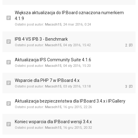
Większa aktualizacja do IP.Board oznaczona numerkiem
4.1.9
Ostatni post autor:
Macsch15
,
24 mar 2016, 0:24
IPB 4 VS IPB 3 - Benchmark
Ostatni post autor:
Macsch15
,
04 sty 2016, 15:42
2
Aktualizacja IPS Community Suite 4.1.6
Ostatni post autor:
Macsch15
,
04 sty 2016, 15:20
Wsparcie dla PHP 7 w IP.Board 4.x
Ostatni post autor:
Macsch15
,
03 sty 2016, 13:18
3
Aktualizacja bezpieczeństwa dla IP.Board 3.4.x i IP.Gallery
Ostatni post autor:
Macsch15
,
16 gru 2015, 22:26
Koniec wsparcia dla IP.Board wersji 3.4.x
Ostatni post autor:
Macsch15
,
16 gru 2015, 20:32