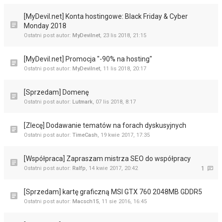
[MyDevil.net] Konta hostingowe: Black Friday & Cyber
Monday 2018
Ostatni post autor:
MyDevilnet
,
23 lis 2018, 21:15
[MyDevil.net] Promocja "-90% na hosting"
Ostatni post autor:
MyDevilnet
,
11 lis 2018, 20:17
[Sprzedam] Domenę
Ostatni post autor:
Lutmark
,
07 lis 2018, 8:17
[Zlecę] Dodawanie tematów na forach dyskusyjnych
Ostatni post autor:
TimeCash
,
19 kwie 2017, 17:35
[Współpraca] Zapraszam mistrza SEO do współpracy
Ostatni post autor:
Ralfp
,
14 kwie 2017, 20:42
1
[Sprzedam] kartę graficzną MSI GTX 760 2048MB GDDR5
Ostatni post autor:
Macsch15
,
11 sie 2016, 16:45