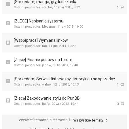
[Sprzedam] manga, gry, lustrzanka
Ostatni post autor:
stachu
,
16 mar 2015, 8:12
1
[ZLECE] Napisanie systemu
Ostatni post autor:
Mecenas
,
11 sty 2015, 19:00
[Współpraca] Wymiana linków
Ostatni post autor:
fab
,
11 gru 2014, 19:29
[Zlecę] Pisanie postów na forum
Ostatni post autor:
janow
,
09 lis 2014, 17:40
[Sprzedam] Serwis Historyczny Historyk.eu na sprzedaż
Ostatni post autor:
webax
,
12 lut 2013, 15:13
1
[Zlecę] Zakodowanie stylu do PunBB
Ostatni post autor:
Ralfp
,
20 wrz 2012, 19:44
3
Wyświetl tematy nie starsze niż:
Wszystkie tematy