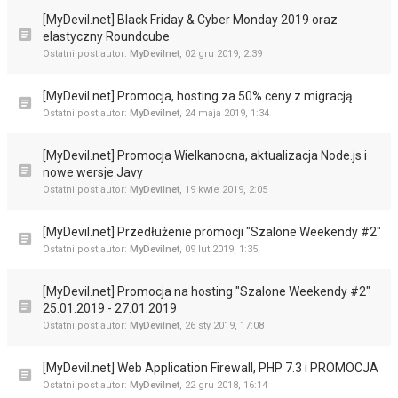
[MyDevil.net] Black Friday & Cyber Monday 2019 oraz
elastyczny Roundcube
Ostatni post autor:
MyDevilnet
,
02 gru 2019, 2:39
[MyDevil.net] Promocja, hosting za 50% ceny z migracją
Ostatni post autor:
MyDevilnet
,
24 maja 2019, 1:34
[MyDevil.net] Promocja Wielkanocna, aktualizacja Node.js i
nowe wersje Javy
Ostatni post autor:
MyDevilnet
,
19 kwie 2019, 2:05
[MyDevil.net] Przedłużenie promocji "Szalone Weekendy #2"
Ostatni post autor:
MyDevilnet
,
09 lut 2019, 1:35
[MyDevil.net] Promocja na hosting "Szalone Weekendy #2"
25.01.2019 - 27.01.2019
Ostatni post autor:
MyDevilnet
,
26 sty 2019, 17:08
[MyDevil.net] Web Application Firewall, PHP 7.3 i PROMOCJA
Ostatni post autor:
MyDevilnet
,
22 gru 2018, 16:14