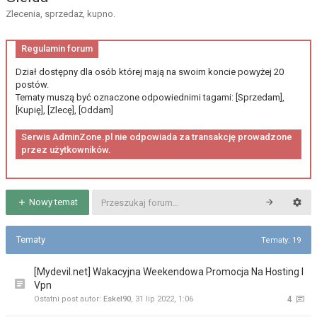
Zlecenia, sprzedaż, kupno.
Regulamin forum
Dział dostępny dla osób której mają na swoim koncie powyżej 20
postów.
Tematy muszą być oznaczone odpowiednimi tagami: [Sprzedam],
[Kupię], [Zlecę], [Oddam]
Serwis AdminZone.pl nie odpowiada za transakcję prowadzone
przez użytkowników.
Nowy temat
Tematy
Tematy: 19
[Mydevil.net] Wakacyjna Weekendowa Promocja Na Hosting I
Vpn
Ostatni post autor:
Eskel90
,
31 lip 2022, 1:06
4