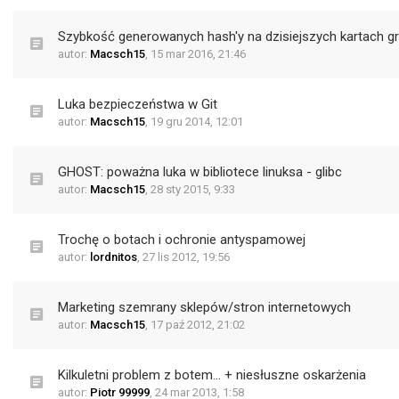
Szybkość generowanych hash'y na dzisiejszych kartach g
autor:
Macsch15
,
15 mar 2016, 21:46
Luka bezpieczeństwa w Git
autor:
Macsch15
,
19 gru 2014, 12:01
GHOST: poważna luka w bibliotece linuksa - glibc
autor:
Macsch15
,
28 sty 2015, 9:33
Trochę o botach i ochronie antyspamowej
autor:
lordnitos
,
27 lis 2012, 19:56
Marketing szemrany sklepów/stron internetowych
autor:
Macsch15
,
17 paź 2012, 21:02
Kilkuletni problem z botem... + niesłuszne oskarżenia
autor:
Piotr 99999
,
24 mar 2013, 1:58