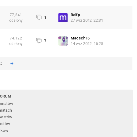
Ralfp
77,841
1
27 wrz 2012, 22:31
odsłony
Macsch15
74,122
7
14 wrz 2012, 16:25
odsłony
FORUM
tematów
matach
postów
ostów
ików