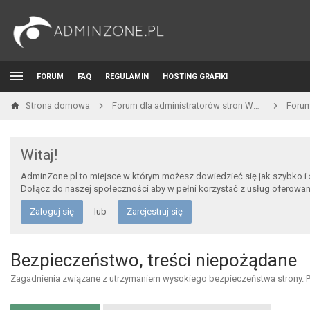
FORUM
FAQ
REGULAMIN
HOSTING GRAFIKI
Strona domowa
Forum dla administratorów stron WWW i developerów
Foru
Witaj!
AdminZone.pl to miejsce w którym możesz dowiedzieć się jak szybko i
Dołącz do naszej społeczności aby w pełni korzystać z usług oferowa
Zaloguj się
lub
Zarejestruj się
Bezpieczeństwo, treści niepożądane
Zagadnienia związane z utrzymaniem wysokiego bezpieczeństwa strony. Pr