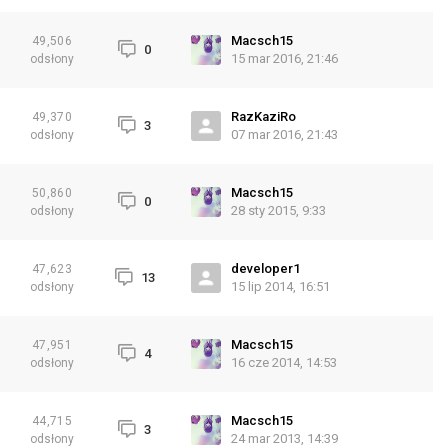
Macsch15
49,506
0
15 mar 2016, 21:46
odsłony
RazKaziRo
49,370
3
07 mar 2016, 21:43
odsłony
Macsch15
50,860
0
28 sty 2015, 9:33
odsłony
developer1
47,623
13
15 lip 2014, 16:51
odsłony
Macsch15
47,951
4
16 cze 2014, 14:53
odsłony
Macsch15
44,715
3
24 mar 2013, 14:39
odsłony