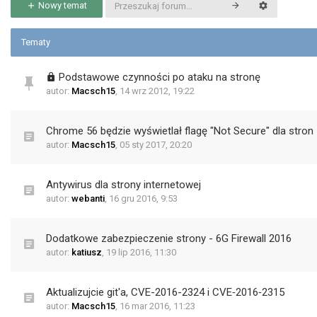
Nowy temat
Tematy
Podstawowe czynności po ataku na stronę
autor:
Macsch15
,
14 wrz 2012, 19:22
Chrome 56 będzie wyświetlał flagę "Not Secure" dla stron 
autor:
Macsch15
,
05 sty 2017, 20:20
Antywirus dla strony internetowej
autor:
webanti
,
16 gru 2016, 9:53
Dodatkowe zabezpieczenie strony - 6G Firewall 2016
autor:
katiusz
,
19 lip 2016, 11:30
Aktualizujcie git'a, CVE-2016-2324 i CVE‑2016‑2315
autor:
Macsch15
,
16 mar 2016, 11:23