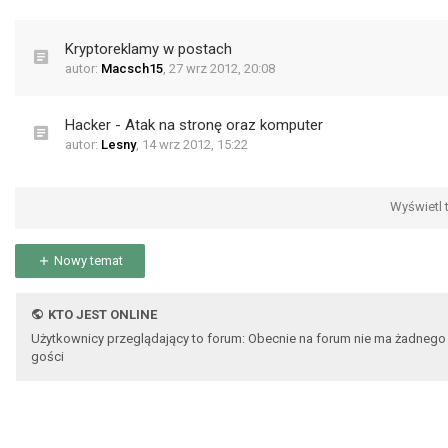
Kryptoreklamy w postach
autor:
Macsch15
,
27 wrz 2012, 20:08
Hacker - Atak na stronę oraz komputer
autor:
Lesny
,
14 wrz 2012, 15:22
Wyświetl t
Nowy temat
KTO JEST ONLINE
Użytkownicy przeglądający to forum: Obecnie na forum nie ma żadnego
gości