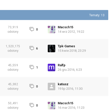
Tematy: 13
Macsch15
73,919
0
14 wrz 2012, 19:22
odsłony
Tpk-Games
1,520,175
6
15 kwie 2018, 23:29
odsłony
Ralfp
45,559
1
26 gru 2016, 6:23
odsłony
katiusz
45,382
0
19 lip 2016, 11:30
odsłony
Macsch15
50,491
0
16 mar 2016, 11:23
odsłony