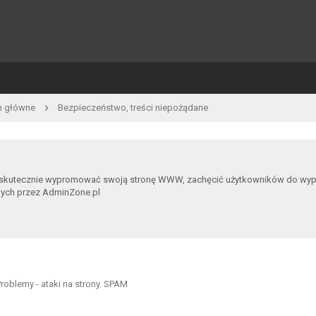
m główne
Bezpieczeństwo, treści niepożądane
 skutecznie wypromować swoją stronę WWW, zachęcić użytkowników do wypowia
nych przez AdminZone.pl
oblemy - ataki na strony. SPAM