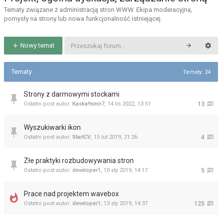
Tematy związane z administracją stron WWW. Ekipa moderacyjna,
pomysły na strony lub nowa funkcjonalność istniejącej.
Nowy temat
Tematy
Tematy: 24
Strony z darmowymi stockami
Ostatni post autor:
Kaska9smn7
,
14 lis 2022, 13:51
13
Wyszukiwarki ikon
Ostatni post autor:
StartCV
,
15 lut 2019, 21:26
4
Złe praktyki rozbudowywania stron
Ostatni post autor:
developer1
,
10 sty 2019, 14:17
5
Prace nad projektem wavebox
Ostatni post autor:
developer1
,
13 sty 2019, 14:37
125