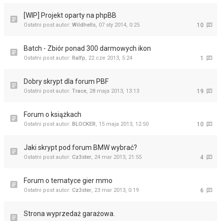
[WIP] Projekt oparty na phpBB
Ostatni post autor:
Wildhells
,
07 sty 2014, 0:25
10
Batch - Zbiór ponad 300 darmowych ikon
Ostatni post autor:
Ralfp
,
22 cze 2013, 5:24
1
Dobry skrypt dla forum PBF
Ostatni post autor:
Trace
,
28 maja 2013, 13:13
19
Forum o książkach
Ostatni post autor:
BLOCKER
,
15 maja 2013, 12:50
10
Jaki skrypt pod forum BMW wybrać?
Ostatni post autor:
Cz3ster
,
24 mar 2013, 21:55
4
Forum o tematyce gier mmo
Ostatni post autor:
Cz3ster
,
23 mar 2013, 0:19
6
Strona wyprzedaż garażowa.