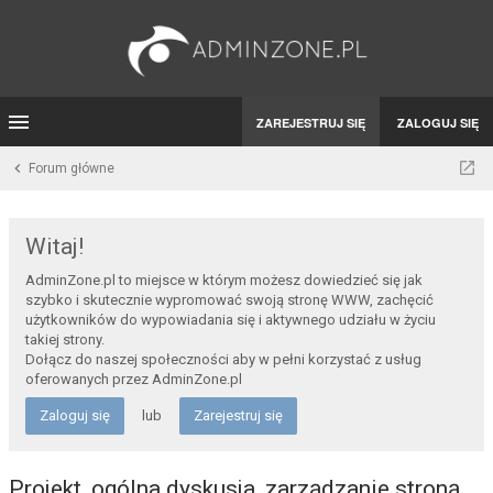
ZAREJESTRUJ SIĘ
ZALOGUJ SIĘ
Forum główne
Witaj!
AdminZone.pl to miejsce w którym możesz dowiedzieć się jak
szybko i skutecznie wypromować swoją stronę WWW, zachęcić
użytkowników do wypowiadania się i aktywnego udziału w życiu
takiej strony.
Dołącz do naszej społeczności aby w pełni korzystać z usług
oferowanych przez AdminZone.pl
Zaloguj się
lub
Zarejestruj się
Projekt, ogólna dyskusja, zarządzanie stroną