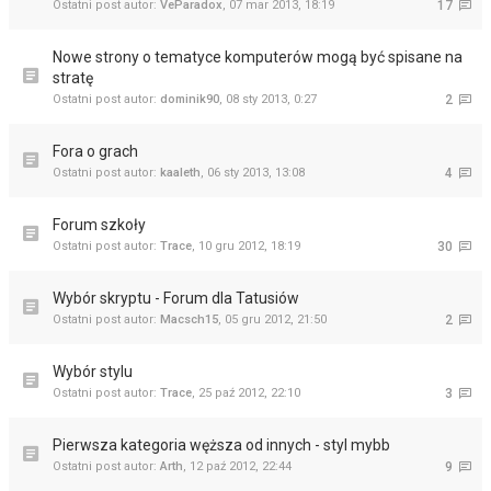
Ostatni post autor:
VeParadox
,
07 mar 2013, 18:19
17
Nowe strony o tematyce komputerów mogą być spisane na
stratę
Ostatni post autor:
dominik90
,
08 sty 2013, 0:27
2
Fora o grach
Ostatni post autor:
kaaleth
,
06 sty 2013, 13:08
4
Forum szkoły
Ostatni post autor:
Trace
,
10 gru 2012, 18:19
30
Wybór skryptu - Forum dla Tatusiów
Ostatni post autor:
Macsch15
,
05 gru 2012, 21:50
2
Wybór stylu
Ostatni post autor:
Trace
,
25 paź 2012, 22:10
3
Pierwsza kategoria węższa od innych - styl mybb
Ostatni post autor:
Arth
,
12 paź 2012, 22:44
9