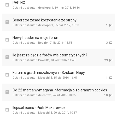
PHP NG
Ostatni post autor:
developer1
,
19 mar 2018, 10:36
Generator zasad korzystania ze strony
Ostatni post autor:
developer1
,
05 paź 2017, 15:08
1
Nowy header na moje forum
Ostatni post autor:
Redzio
,
01 lis 2016, 18:53
2
Ile jeszcze będzie forów wielotematycznych?
Ostatni post autor:
Pawel85
,
04 wrz 2016, 11:49
23
Forum o grach niezależnych - Szukam Ekipy
Ostatni post autor:
Macsch15
,
15 sie 2016, 16:01
1
Od 22 marca wymagana informacja o zbieranych cookies
Ostatni post autor:
delcortez
,
24 lut 2015, 10:05
10
Ilepixeli icons - Piotr Makarewicz
Ostatni post autor:
Macsch15
,
20 sty 2014, 10:17