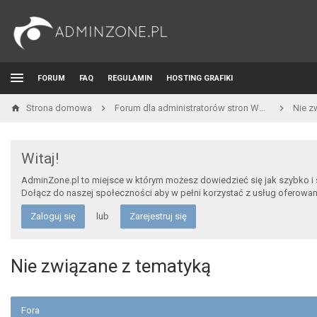
FORUM
FAQ
REGULAMIN
HOSTING GRAFIKI
Strona domowa
Forum dla administratorów stron WWW i developerów
Nie z
Witaj!
AdminZone.pl to miejsce w którym możesz dowiedzieć się jak szybko i
Dołącz do naszej społeczności aby w pełni korzystać z usług oferowa
Zaloguj się
lub
Zarejestruj się
Nie związane z tematyką
Fora