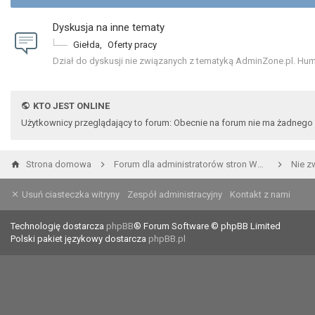
Dyskusja na inne tematy
Giełda
,
Oferty pracy
Dział do dyskusji nie związanych z tematyką AdminZone.pl. Humor,
KTO JEST ONLINE
Użytkownicy przeglądający to forum: Obecnie na forum nie ma żadnego
Strona domowa
Forum dla administratorów stron WWW i developerów
Nie z
Usuń ciasteczka witryny
Zespół administracyjny
Kontakt z nami
Technologię dostarcza
phpBB
® Forum Software © phpBB Limited
Polski pakiet językowy dostarcza
phpBB.pl