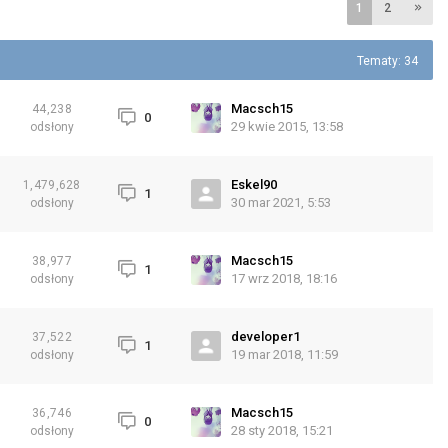
1
2
Tematy: 34
Macsch15
44,238
0
29 kwie 2015, 13:58
odsłony
Eskel90
1,479,628
1
30 mar 2021, 5:53
odsłony
Macsch15
38,977
1
17 wrz 2018, 18:16
odsłony
developer1
37,522
1
19 mar 2018, 11:59
odsłony
Macsch15
36,746
0
28 sty 2018, 15:21
odsłony