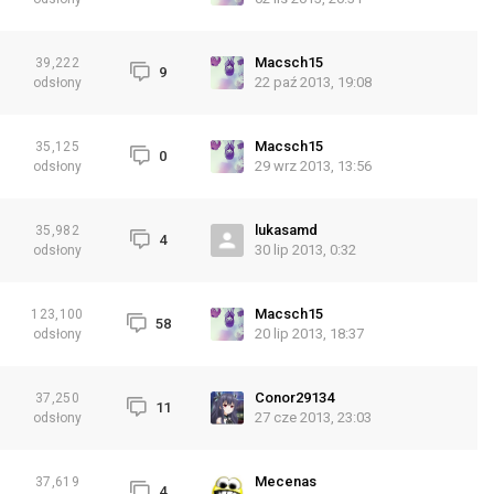
Macsch15
39,222
9
22 paź 2013, 19:08
odsłony
Macsch15
35,125
0
29 wrz 2013, 13:56
odsłony
lukasamd
35,982
4
30 lip 2013, 0:32
odsłony
Macsch15
123,100
58
20 lip 2013, 18:37
odsłony
Conor29134
37,250
11
27 cze 2013, 23:03
odsłony
Mecenas
37,619
4