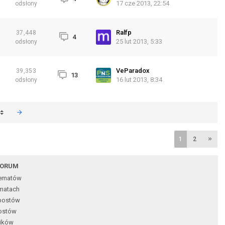
17 cze 2013, 22:54
odsłony
Ralfp
37,448
4
25 lut 2013, 5:33
odsłony
VeParadox
39,353
13
16 lut 2013, 8:34
odsłony
1
2
FORUM
tematów
matach
postów
ostów
ików