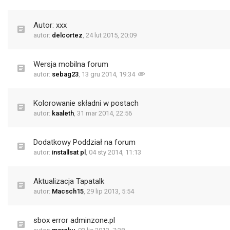
Autor: xxx
autor:
delcortez
,
24 lut 2015, 20:09
Wersja mobilna forum
autor:
sebag23
,
13 gru 2014, 19:34
Kolorowanie składni w postach
autor:
kaaleth
,
31 mar 2014, 22:56
Dodatkowy Poddział na forum
autor:
installsat pl
,
04 sty 2014, 11:13
Aktualizacja Tapatalk
autor:
Macsch15
,
29 lip 2013, 5:54
sbox error adminzone.pl