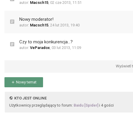
autor:
Macsch15
,
02 cze 2013, 11:51
Nowy moderator!
autor:
Macsch15
,
24 lut 2013, 19:40
Czy to moja konkurencja...?
autor:
VeParadox
,
03 lut 2013, 11:09
Wyświetl t
Nowy temat
KTO JEST ONLINE
Użytkownicy przeglądający to forum:
Baidu [Spider]
i 4 gości