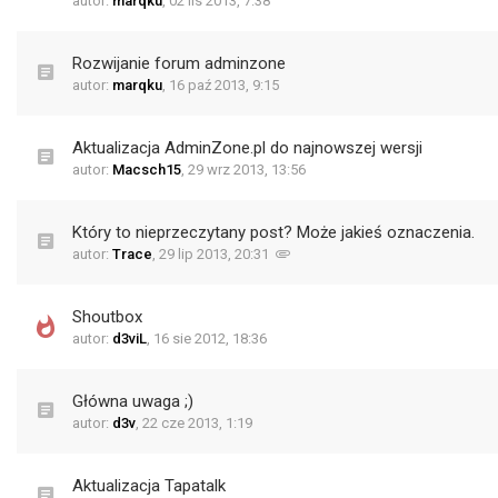
autor:
marqku
,
02 lis 2013, 7:38
Rozwijanie forum adminzone
autor:
marqku
,
16 paź 2013, 9:15
Aktualizacja AdminZone.pl do najnowszej wersji
autor:
Macsch15
,
29 wrz 2013, 13:56
Który to nieprzeczytany post? Może jakieś oznaczenia.
autor:
Trace
,
29 lip 2013, 20:31
Shoutbox
autor:
d3viL
,
16 sie 2012, 18:36
Główna uwaga ;)
autor:
d3v
,
22 cze 2013, 1:19
Aktualizacja Tapatalk