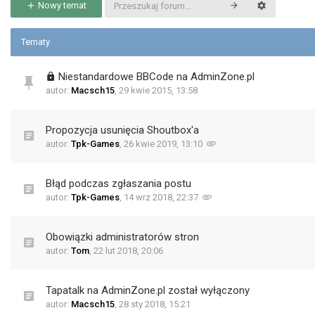
Nowy temat
Tematy
Niestandardowe BBCode na AdminZone.pl
autor:
Macsch15
,
29 kwie 2015, 13:58
Propozycja usunięcia Shoutbox'a
autor:
Tpk-Games
,
26 kwie 2019, 13:10
Błąd podczas zgłaszania postu
autor:
Tpk-Games
,
14 wrz 2018, 22:37
Obowiązki administratorów stron
autor:
Tom
,
22 lut 2018, 20:06
Tapatalk na AdminZone.pl został wyłączony
autor:
Macsch15
,
28 sty 2018, 15:21