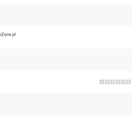
nZone.pl
1
2
3
4
5
6