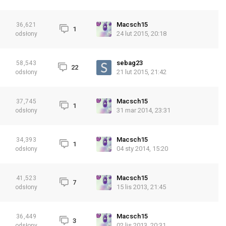
Macsch15
36,621
1
24 lut 2015, 20:18
odsłony
sebag23
58,543
22
21 lut 2015, 21:42
odsłony
Macsch15
37,745
1
31 mar 2014, 23:31
odsłony
Macsch15
34,393
1
04 sty 2014, 15:20
odsłony
Macsch15
41,523
7
15 lis 2013, 21:45
odsłony
Macsch15
36,449
3
02 lis 2013, 20:31
odsłony