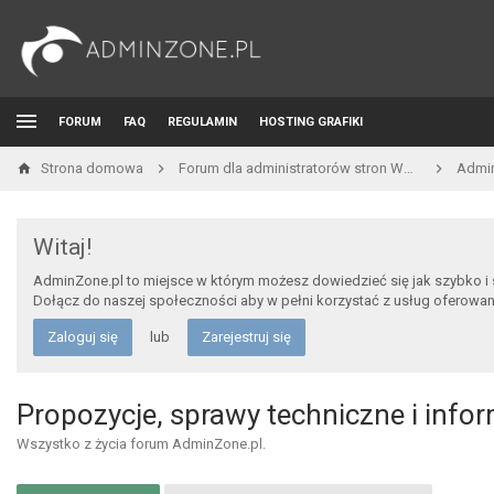
FORUM
FAQ
REGULAMIN
HOSTING GRAFIKI
Strona domowa
Forum dla administratorów stron WWW i developerów
Admi
Witaj!
AdminZone.pl to miejsce w którym możesz dowiedzieć się jak szybko i
Dołącz do naszej społeczności aby w pełni korzystać z usług oferowa
Zaloguj się
lub
Zarejestruj się
Propozycje, sprawy techniczne i info
Wszystko z życia forum AdminZone.pl.