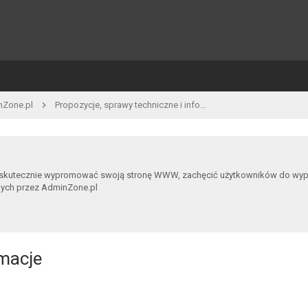
nZone.pl
Propozycje, sprawy techniczne i informacje
 skutecznie wypromować swoją stronę WWW, zachęcić użytkowników do wypowia
nych przez AdminZone.pl
rmacje