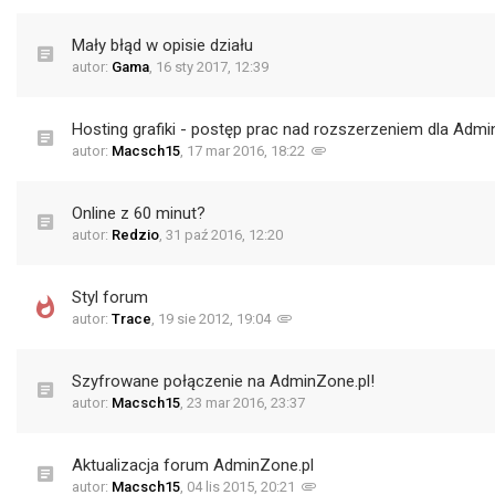
Mały błąd w opisie działu
autor:
Gama
,
16 sty 2017, 12:39
Hosting grafiki - postęp prac nad rozszerzeniem dla Admi
autor:
Macsch15
,
17 mar 2016, 18:22
Online z 60 minut?
autor:
Redzio
,
31 paź 2016, 12:20
Styl forum
autor:
Trace
,
19 sie 2012, 19:04
Szyfrowane połączenie na AdminZone.pl!
autor:
Macsch15
,
23 mar 2016, 23:37
Aktualizacja forum AdminZone.pl
autor:
Macsch15
,
04 lis 2015, 20:21