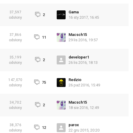
Gama
37,597
2
16 sty 2017, 16:45
odsłony
Macsch15
37,866
11
29 lis 2016, 19:57
odsłony
developer1
35,199
2
26 lis 2016, 18:13
odsłony
Redzio
147,070
75
26 paź 2016, 15:49
odsłony
Macsch15
34,702
2
18 sie 2016, 12:49
odsłony
parox
38,376
12
22 gru 2015, 20:20
odsłony