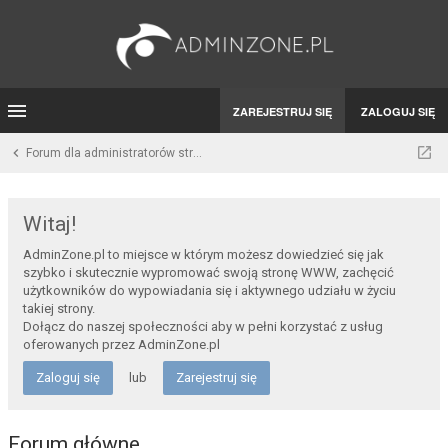
ZAREJESTRUJ SIĘ
ZALOGUJ SIĘ
Forum dla administratorów stron WWW i developerów
Witaj!
AdminZone.pl to miejsce w którym możesz dowiedzieć się jak
szybko i skutecznie wypromować swoją stronę WWW, zachęcić
użytkowników do wypowiadania się i aktywnego udziału w życiu
takiej strony.
Dołącz do naszej społeczności aby w pełni korzystać z usług
oferowanych przez AdminZone.pl
Zaloguj się
lub
Zarejestruj się
Forum główne