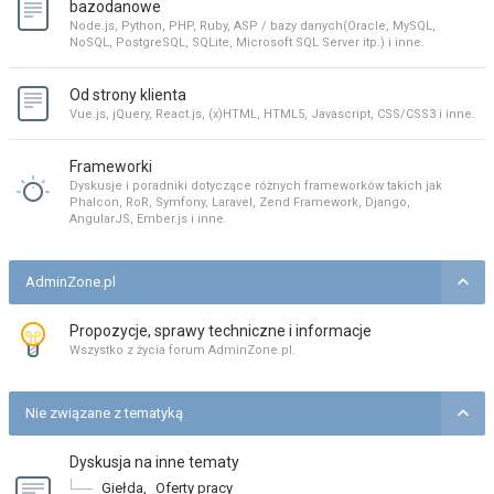
bazodanowe
Node.js, Python, PHP, Ruby, ASP / bazy danych(Oracle, MySQL,
NoSQL, PostgreSQL, SQLite, Microsoft SQL Server itp.) i inne.
Od strony klienta
Vue.js, jQuery, React.js, (x)HTML, HTML5, Javascript, CSS/CSS3 i inne.
Frameworki
Dyskusje i poradniki dotyczące różnych frameworków takich jak
Phalcon, RoR, Symfony, Laravel, Zend Framework, Django,
AngularJS, Ember.js i inne.
AdminZone.pl
Propozycje, sprawy techniczne i informacje
Wszystko z życia forum AdminZone.pl.
Nie związane z tematyką
Dyskusja na inne tematy
Giełda
,
Oferty pracy