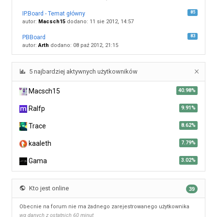
85
IP.Board - Temat główny
autor:
Macsch15
dodano: 11 sie 2012, 14:57
83
PBBoard
autor:
Arth
dodano: 08 paź 2012, 21:15
5 najbardziej aktywnych użytkowników
Macsch15
40.98%
Ralfp
9.91%
Trace
8.62%
kaaleth
7.79%
Gama
3.02%
Kto jest online
39
Obecnie na forum nie ma żadnego zarejestrowanego użytkownika
wg danych z ostatnich 60 minut