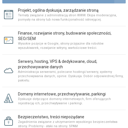
Projekt, ogólna dyskusja, zarządzanie stroną
Tematy związane z administracją stron WWW. Ekipa moderacyjna,
pomysły na strony lub nowa funkcjonalność istniejącej.
Finanse, rozwijanie strony, budowanie społeczności,
SEO/SEM
Wysokie pozycje w Google, strony przyjazne dla robotów
wyszukiwarek, rozwijanie witryny, wartościowe treści.
Serwery, hosting, VPS & dedykowane, cloud,
przechowywanie danych
Administracja serwerami, polecane hostingi/serwery, systemy
przechowywania danych, opinie. Dyskusja. Dobór odpowiedniej firmy,
pakietu.
Domeny internetowe, przechwytywanie, parkingi
Dyskusje dotyczące domeny internetowych, firm oferujących
rejestrację ich, przechwytywanie i parkingi.
Bezpieczeństwo, treści niepożądane
Zagadnienia związane z utrzymaniem wysokiego bezpieczeństwa
strony. Problemy - ataki na strony. SPAM