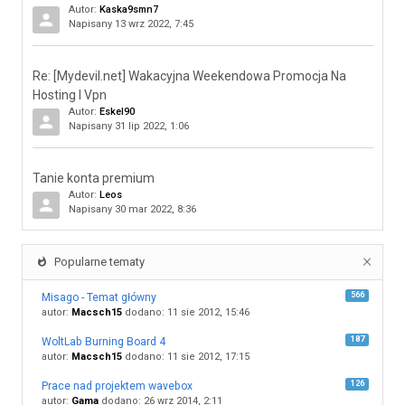
Autor:
Kaska9smn7
Napisany 13 wrz 2022, 7:45
Re: [Mydevil.net] Wakacyjna Weekendowa Promocja Na
Hosting I Vpn
Autor:
Eskel90
Napisany 31 lip 2022, 1:06
Tanie konta premium
Autor:
Leos
Napisany 30 mar 2022, 8:36
Popularne tematy
566
Misago - Temat główny
autor:
Macsch15
dodano: 11 sie 2012, 15:46
187
WoltLab Burning Board 4
autor:
Macsch15
dodano: 11 sie 2012, 17:15
126
Prace nad projektem wavebox
autor:
Gama
dodano: 26 wrz 2014, 2:11